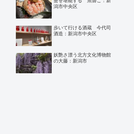
蟹を堪能する 魚魯こ：新
潟市中央区
歩いて行ける酒蔵 今代司
酒造：新潟市中央区
妖艶さ漂う北方文化博物館
の大藤：新潟市