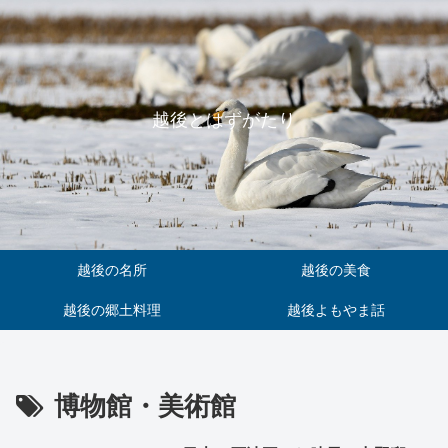
越後とはずがたり
越後の名所
越後の美食
越後の郷土料理
越後よもやま話
博物館・美術館